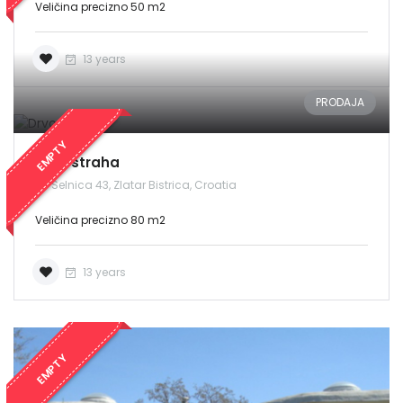
Veličina precizno 50 m2
13 years
PRODAJA
EMPTY
Drvo straha
Selnica 43, Zlatar Bistrica, Croatia
Veličina precizno 80 m2
13 years
EMPTY