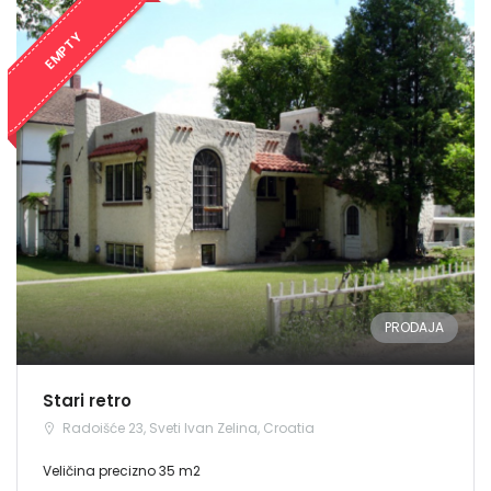
EMPTY
PRODAJA
Stari retro
Radoišće 23, Sveti Ivan Zelina, Croatia
Veličina precizno 35 m2