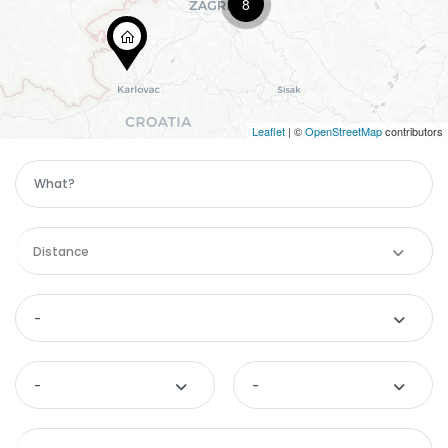
8
Leaflet
| ©
OpenStreetMap
contributors
Distance
-
-
-