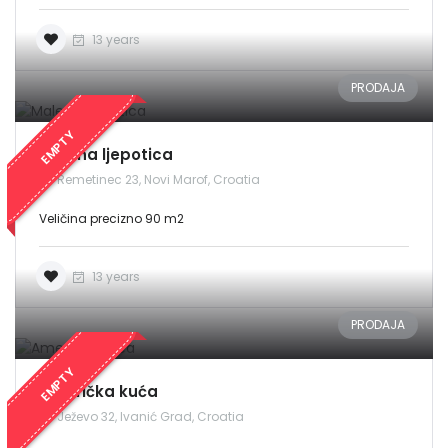
13 years
PRODAJA
EMPTY
Malena ljepotica
Remetinec 23, Novi Marof, Croatia
Veličina precizno 90 m2
13 years
PRODAJA
EMPTY
Američka kuća
Ježevo 32, Ivanić Grad, Croatia