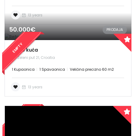
13 years
50.000€
PRODAJA
EMPTY
Retro kuća
Zeleni put 21, Croatia
1 Kupaonica
1 Spavaonica
Veličina precizno 60 m2
Demo login details for Admin:
Username: admin
13 years
Lozinka: admin
Demo login details for User:
Username: user
PRODANO
Lozinka: user