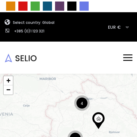
Select country: Global
EUR €
+385 (0)1 123 321
+
−
4