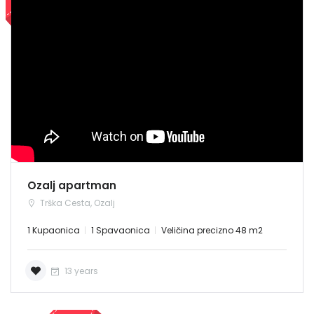
Zapamti me
Forgot Password?
Sign In
NAJAM
Ozalj apartman
Trška Cesta, Ozalj
1 Kupaonica
1 Spavaonica
Veličina precizno 48 m2
13 years