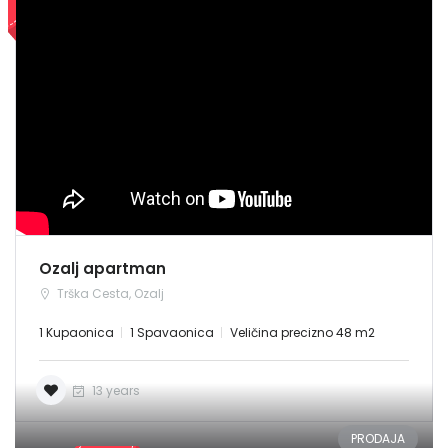
Sign In
NAJAM
Ozalj apartman
Trška Cesta, Ozalj
1 Kupaonica
1 Spavaonica
Veličina precizno 48 m2
13 years
PRODAJA