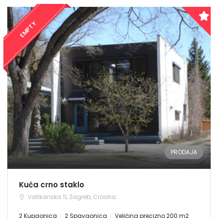
EMPTY
PRODAJA
Kuća crno staklo
Vatikanska 11, Zagreb, Croatia
2 Kupaonica
2 Spavaonica
Veličina precizno 200 m2