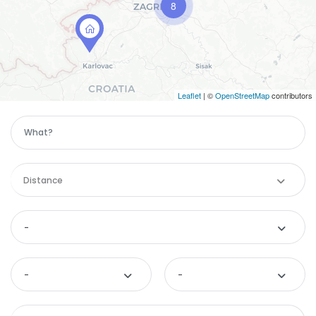
8
Leaflet
| ©
OpenStreetMap
contributors
Distance
-
-
-