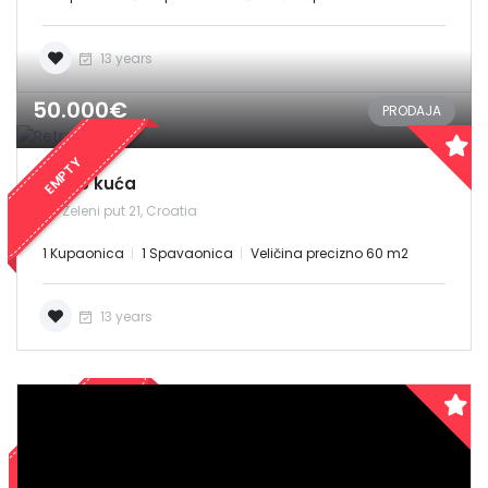
13 years
50.000€
Demo login details for Admin:
PRODAJA
Username: admin
Lozinka: admin
EMPTY
Retro kuća
Demo login details for User:
Zeleni put 21, Croatia
Username: user
Lozinka: user
1 Kupaonica
1 Spavaonica
Veličina precizno 60 m2
13 years
PRODANO
Zapamti me
Forgot Password?