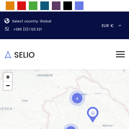
Select country: Global
EUR €
+385 (0)1 123 321
+
−
4