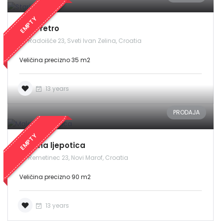
EMPTY
Stari retro
Radoišće 23, Sveti Ivan Zelina, Croatia
Veličina precizno 35 m2
13 years
PRODAJA
EMPTY
Malena ljepotica
Remetinec 23, Novi Marof, Croatia
Veličina precizno 90 m2
13 years