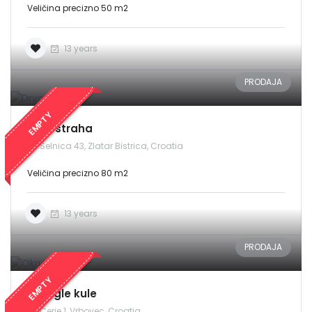
Veličina precizno 50 m2
13 years
PRODAJA
EMPTY
Drvo straha
Selnica 43, Zlatar Bistrica, Croatia
Veličina precizno 80 m2
13 years
PRODAJA
EMPTY
Okrugle kule
Cerje 1, Vrbovec, Croatia