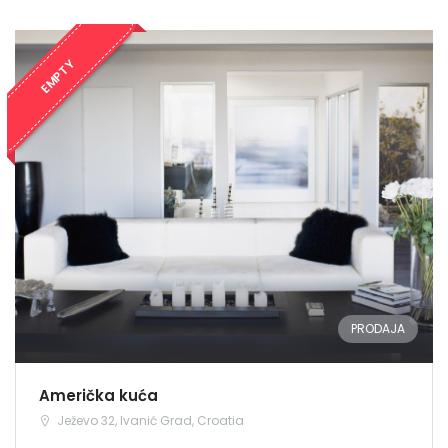
EMPTY
PRODAJA
Američka kuća
Ježevo 32, Ivanić Grad, Croatia