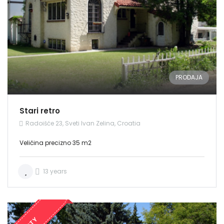
PRODAJA
Stari retro
Radoišće 23, Sveti Ivan Zelina, Croatia
Veličina precizno 35 m2
13 years