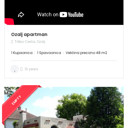
Username: admin
Lozinka: admin
NAJAM
Demo login details for User:
Username: user
Lozinka: user
Ozalj apartman
Trška Cesta, Ozalj
1 Kupaonica
1 Spavaonica
Veličina precizno 48 m2
13 years
Zapamti me
Forgot Password?
Sign In
EMPTY