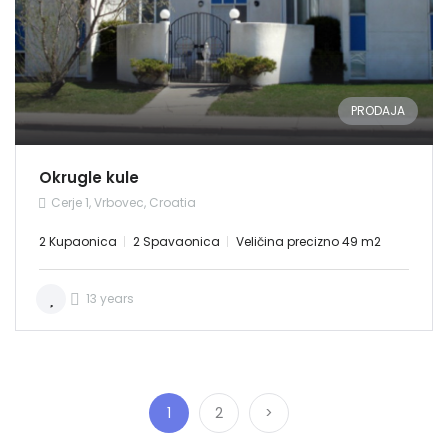
PRODAJA
Okrugle kule
Cerje 1, Vrbovec, Croatia
2 Kupaonica
2 Spavaonica
Veličina precizno 49 m2
13 years
1
2
>