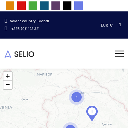
Select country: Global
EUR €
+385 (0)1 123 321
+
−
4