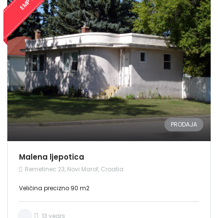
EMPTY
PRODAJA
Malena ljepotica
Remetinec 23, Novi Marof, Croatia
Veličina precizno 90 m2
13 years