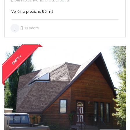
Ježevo 32, Ivanić Grad, Croatia
Veličina precizno 50 m2
13 years
EMPTY