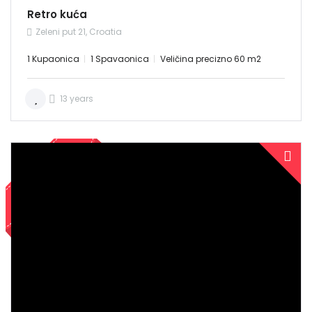
Retro kuća
Zeleni put 21, Croatia
1 Kupaonica
1 Spavaonica
Veličina precizno 60 m2
13 years
PRODANO
Demo login details for Admin: