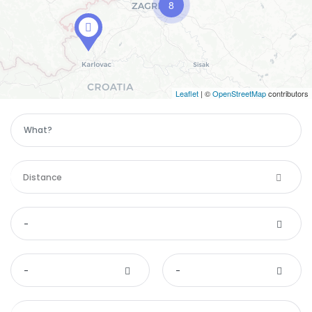
8
Leaflet
| ©
OpenStreetMap
contributors
Distance
-
-
-