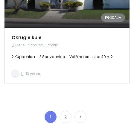
PRODAJA
Okrugle kule
Cerje 1, Vrbovec, Croatia
2 Kupaonica
2 Spavaonica
Veličina precizno 49 m2
13 years
1
2
>