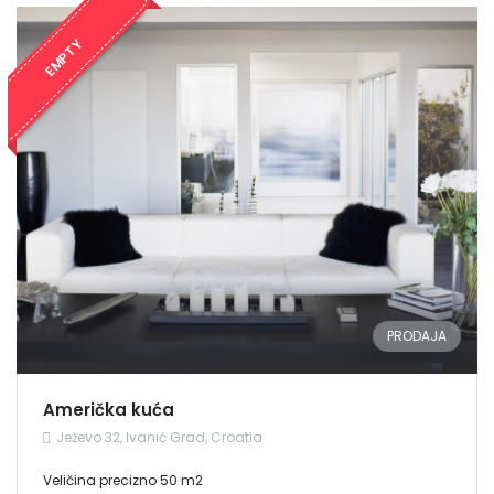
Username: user
Lozinka: user
EMPTY
Zapamti me
Forgot Password?
Sign In
PRODAJA
Američka kuća
Ježevo 32, Ivanić Grad, Croatia
Veličina precizno 50 m2