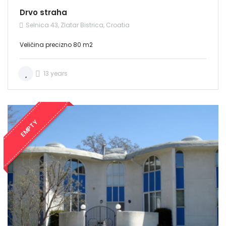
Drvo straha
Selnica 43, Zlatar Bistrica, Croatia
Veličina precizno 80 m2
13 years
EMPTY