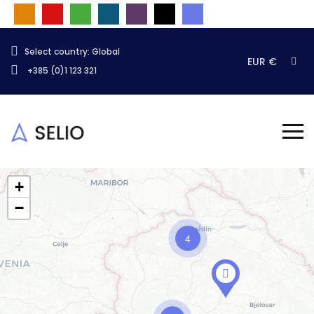
Select country: Global
EUR €
+385 (0)1 123 321
+
−
4