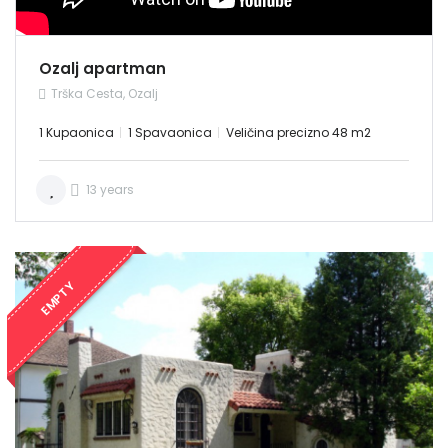
NAJAM
Ozalj apartman
Trška Cesta, Ozalj
1 Kupaonica
1 Spavaonica
Veličina precizno 48 m2
13 years
EMPTY