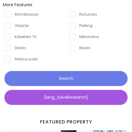
More Features
Klimatizacija
Računalo
Grijanje
Parking
Kabelska TV
Mikrovalna
Dizalo
Bazen
Perilica suđa
Search
{lang_SaveResearch}
FEATURED PROPERTY