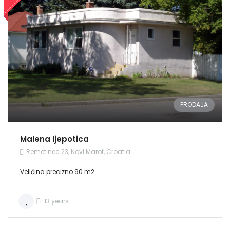
PRODAJA
Malena ljepotica
Remetinec 23, Novi Marof, Croatia
Veličina precizno 90 m2
Demo login details for Admin:
Username: admin
Lozinka: admin
13 years
Demo login details for User: