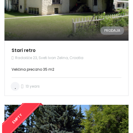
PRODAJA
Stari retro
Radoišće 23, Sveti Ivan Zelina, Croatia
Veličina precizno 35 m2
13 years
EMPTY