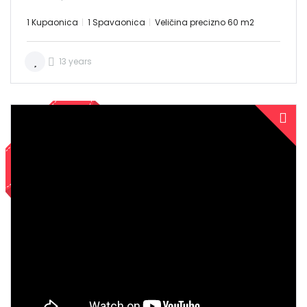
1 Kupaonica
1 Spavaonica
Veličina precizno 60 m2
13 years
PRODANO