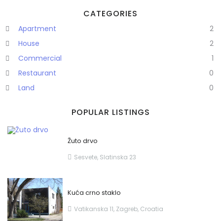
CATEGORIES
Apartment
2
House
2
Commercial
1
Restaurant
0
Land
0
POPULAR LISTINGS
Žuto drvo
Sesvete, Slatinska 23
Kuća crno staklo
Vatikanska 11, Zagreb, Croatia