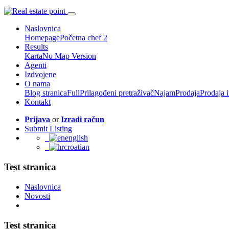
Naslovnica
Homepage
Početna chef 2
Results
Karta
No Map Version
Agenti
Izdvojene
O nama
Blog stranica
Full
Prilagođeni pretraživač
Najam
Prodaja
Prodaja 
Kontakt
Prijava
or
Izradi račun
Submit Listing
english
croatian
Test stranica
Naslovnica
Novosti
Test stranica