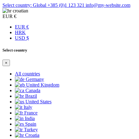
Select country: Global
+385 (0)1 123 321
info@my-website.com
croatian
EUR €
EUR €
HRK
USD $
Select country
×
All countries
Germany
United Kingdom
Canada
Brazil
United States
Italy
France
India
Spain
Turkey
Croatia