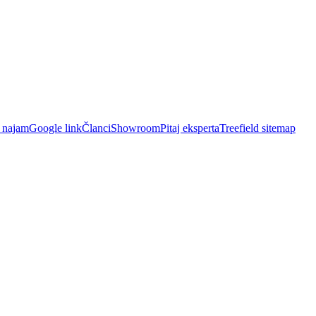
i najam
Google link
Članci
Showroom
Pitaj eksperta
Treefield sitemap